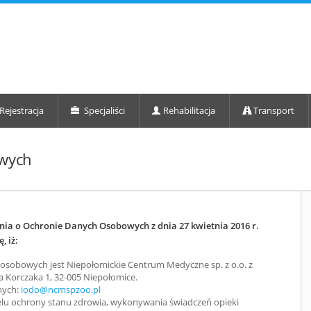
Rejestracja
Specjaliści
Rehabilitacja
Transport
wych
nia o Ochronie Danych Osobowych z dnia 27 kwietnia 2016 r.
, iż:
osobowych jest Niepołomickie Centrum Medyczne sp. z o.o. z
a Korczaka 1, 32-005 Niepołomice.
nych:
iodo@ncmspzoo.pl
lu ochrony stanu zdrowia, wykonywania świadczeń opieki