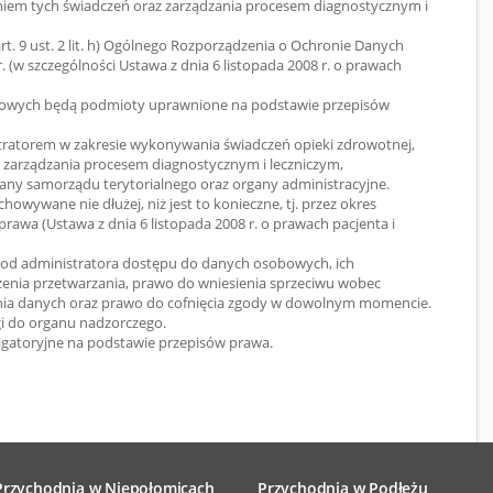
iem tych świadczeń oraz zarządzania procesem diagnostycznym i
z art. 9 ust. 2 lit. h) Ogólnego Rozporządzenia o Ochronie Danych
 (w szczególności Ustawa z dnia 6 listopada 2008 r. o prawach
owych będą podmioty uprawnione na podstawie przepisów
tratorem w zakresie wykonywania świadczeń opieki zdrowotnej,
 zarządzania procesem diagnostycznym i leczniczym,
ny samorządu terytorialnego oraz organy administracyjne.
wywane nie dłużej, niż jest to konieczne, tj. przez okres
awa (Ustawa z dnia 6 listopada 2008 r. o prawach pacjenta i
 od administratora dostępu do danych osobowych, ich
czenia przetwarzania, prawo do wniesienia sprzeciwu wobec
nia danych oraz prawo do cofnięcia zgody w dowolnym momencie.
i do organu nadzorczego.
igatoryjne na podstawie przepisów prawa.
Przychodnia w Niepołomicach
Przychodnia w Podłężu