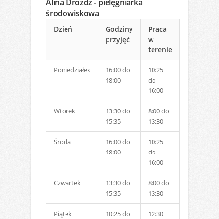
Alina Drożdż - pielęgniarka
środowiskowa
Dzień
Godziny
Praca
przyjęć
w
terenie
Poniedziałek
16:00 do
10:25
18:00
do
16:00
Wtorek
13:30 do
8:00 do
15:35
13:30
Środa
16:00 do
10:25
18:00
do
16:00
Czwartek
13:30 do
8:00 do
15:35
13:30
Piątek
10:25 do
12:30