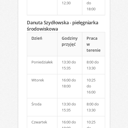
12:30
do
18:00
Danuta Szydłowska - pielęgniarka
środowiskowa
Dzień
Godziny
Praca
przyjęć
w
terenie
Poniedziałek
13:30 do
8:00 do
15:35
13:30
Wtorek
16:00 do
10:25
18:00
do
16:00
Środa
13:30 do
8:00 do
15:35
13:30
Czwartek
16:00 do
10:25