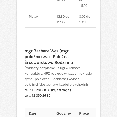
18:00
do
16:00
Piątek
13:30 do
8:00 do
15:35
13:30
mgr Barbara Wąs (mgr
położnictwa) - Położna
Środowiskowo-Rodzinna
Świdaczy bezpłatne usługi w ramach
kontraktu z NFZ kobiecie w każdym okresie
życia - po złożeniu deklaracji wyboru
położnej (dostępne w każdej przychodni)
tel.: 12 281 68 36 (rejestracja)
tel.: 12 350 26 30
Dzień
Godziny
Praca